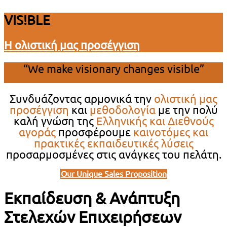
VIS!BLE
Η ολιστική μας προσέγγιση
“We make visionary changes visible”
Συνδυάζοντας αρμονικά την
ολιστική μας
προσέγγιση
και
μεθοδολογία
με την πολύ
καλή γνώση της
Ελληνικής και Διεθνούς
αγοράς
προσφέρουμε
καινοτόμες και
πρακτικές εκπαιδευτικές λύσεις
προσαρμοσμένες στις ανάγκες του πελάτη.
Our Unique Sales Proposition
Εκπαίδευση & Ανάπτυξη
Στελεχών Επιχειρήσεων